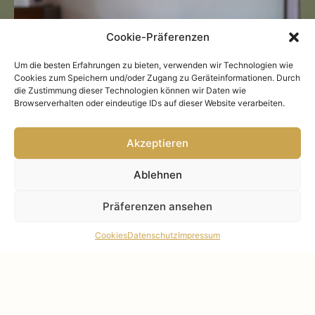
Cookie-Präferenzen
Um die besten Erfahrungen zu bieten, verwenden wir Technologien wie
Cookies zum Speichern und/oder Zugang zu Geräteinformationen. Durch
die Zustimmung dieser Technologien können wir Daten wie
Browserverhalten oder eindeutige IDs auf dieser Website verarbeiten.
Akzeptieren
UNSER KAMINZIMMER
Ablehnen
Das Kaminzimmer in unserem Hotel in Seefeld lebt vom
Präferenzen ansehen
heimeligen Charme des offenen Kamins. Von
Cookies
Datenschutz
Impressum
Gemütlichkeit, Behaglichkeit und der langen Geschichte
des Hotels, die das warme Holz erzählt. Der perfekte Ort,
um bei einem spannenden Buch ein Gläschen Bio Wein zu
genießen oder bei einem Brettspiel den Abend ausklingen
zu lassen.